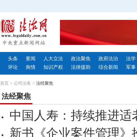
头条
要闻
人大立法
政法聚焦
政府法治
法学
评论
舆情
知识产权
法律援助
综合新闻
军事
首页
>
公司法务
>
法经聚焦
法经聚焦
中国人寿：持续推进适
·
新书《企业案件管理》
·