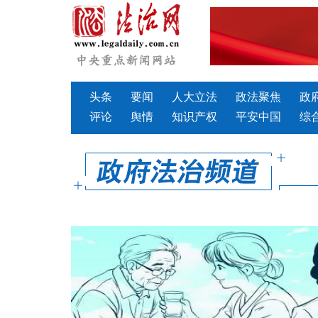
头条
要闻
人大立法
政法聚焦
政
评论
舆情
知识产权
平安中国
综