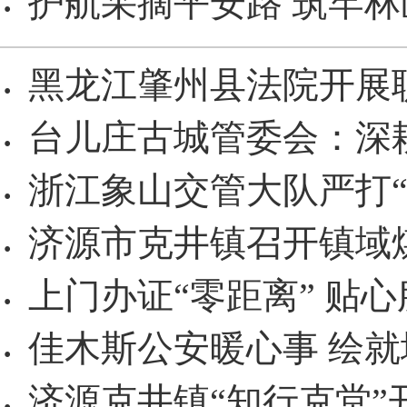
护航采摘平安路 筑牢林
·
黑龙江肇州县法院开展
·
台儿庄古城管委会：深
·
浙江象山交管大队严打“
·
济源市克井镇召开镇域
·
上门办证“零距离” 贴心
·
佳木斯公安暖心事 绘就
·
济源克井镇“知行克堂”