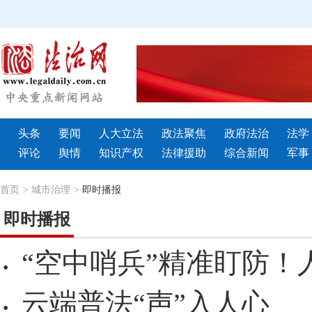
头条
要闻
人大立法
政法聚焦
政府法治
法学
评论
舆情
知识产权
法律援助
综合新闻
军事
首页
>
城市治理
>
即时播报
即时播报
“空中哨兵”精准盯防！
·
云端普法“声”入人心
·