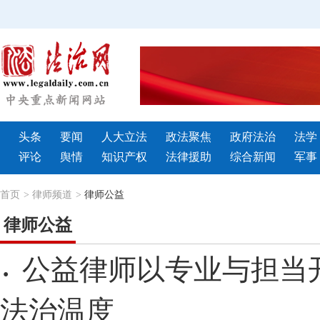
头条
要闻
人大立法
政法聚焦
政府法治
法学
评论
舆情
知识产权
法律援助
综合新闻
军事
首页
>
律师频道
>
律师公益
律师公益
公益律师以专业与担当
·
法治温度