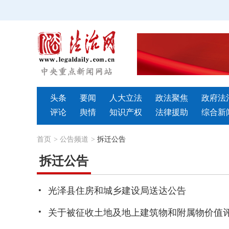
头条
要闻
人大立法
政法聚焦
政府法
评论
舆情
知识产权
法律援助
综合新
首页
>
公告频道
>
拆迁公告
拆迁公告
·
光泽县住房和城乡建设局送达公告
·
关于被征收土地及地上建筑物和附属物价值