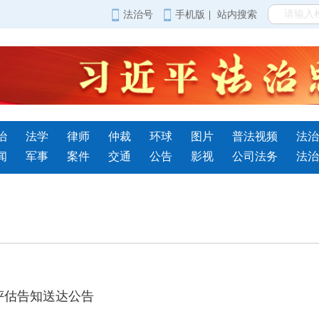
法治号
手机版
|
站内搜索
治
法学
律师
仲裁
环球
图片
普法视频
法治
闻
军事
案件
交通
公告
影视
公司法务
法治
评估告知送达公告