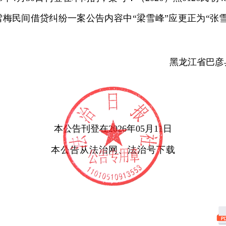
雪梅民间借贷纠纷一案公告内容中“梁雪峰”应更正为“张雪
黑龙江省巴彦
本公告刊登在
2026
年
05
月
11
日
本公告从法治网、法治号下载