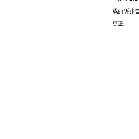
成丽诉张
更正。